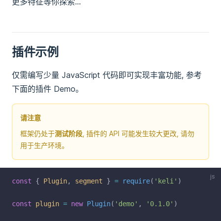
更多特征等你探索...
插件示例
仅需编写少量 JavaScript 代码即可实现丰富功能, 参考
下面的插件 Demo。
请注意
框架仍处于
测试阶段
, 插件的 API 可能发生较大更改, 请勿
用于生产环境。
js
const
 { 
Plugin
, 
segment
 } 
=
require
(
'keli'
)
const
plugin
=
new
Plugin
(
'demo'
, 
'0.1.0'
)