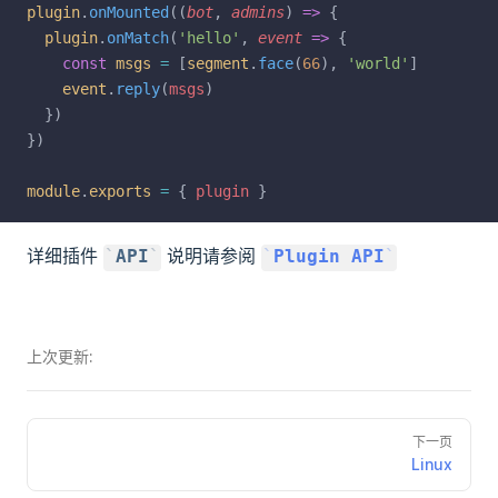
plugin
.
onMounted
((
bot
, 
admins
) 
=>
 {
plugin
.
onMatch
(
'hello'
, 
event
=>
 {
const
msgs
=
 [
segment
.
face
(
66
), 
'world'
]
event
.
reply
(
msgs
)
  })
})
module
.
exports
=
 { 
plugin
 }
详细插件
说明请参阅
API
Plugin API
上次更新:
下一页
Linux