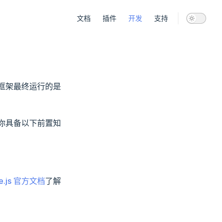
Main Navigation
文档
插件
开发
支持
框架最终运行的是
保你具备以下前置知
e.js 官方文档
了解