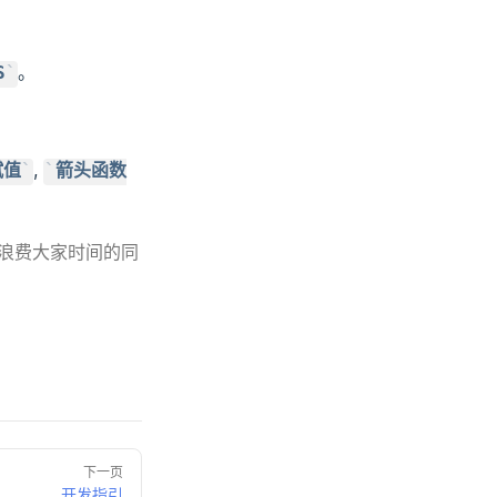
。
S
,
赋值
箭头函数
在浪费大家时间的同
下一页
开发指引