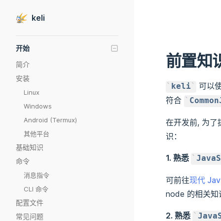
Skip to content
keli
Sidebar Navigation
开始
前置知
简介
安装
可以
keli
Linux
符合
Common
Windows
Android (Termux)
在开发前, 为
其他平台
识：
基础知识
1. 熟悉
JavaS
命令
消息指令
可前往
现代 Jav
CLI 命令
node 的相关
配置文件
2. 熟悉
Java
常见问题