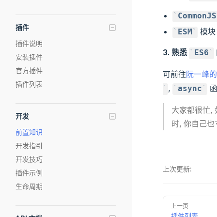
CommonJS
插件
模块
ESM
插件说明
3. 熟悉
ES6
安装插件
官方插件
可前往
阮一峰的 
插件列表
,
函
async
大家都很忙,
开发
时, 你自己
前置知识
开发指引
开发技巧
上次更新:
插件示例
生命周期
上一页
插件列表