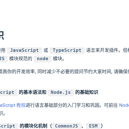
识
使用
或
语言来开发插件。但
JavaScript
TypeScript
模块规范的
模块。
JS
node
了提高你的开发效率, 同时减少不必要的提问节约大家时间, 请确
的基本语法和
的基础知识
cript
Node.js
aScript 教程
进行语言基础部分的入门学习和巩固。可前往
Nod
知识。
的模块化机制（
、
）
Script
CommonJS
ESM